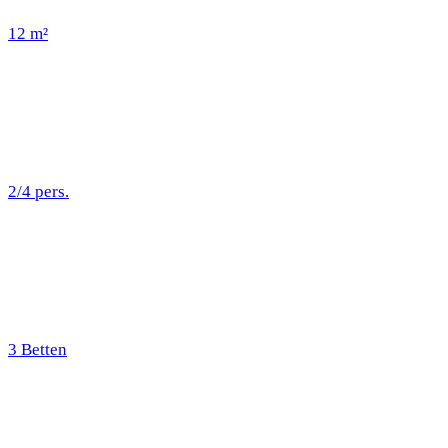
12 m²
2/4 pers.
3 Betten