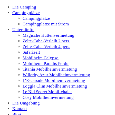
Die Camping
Campingplätze
Campingplätze
Campingplätze mit Strom
Unterkünfte
Magische Hüttenvermietung
Zelte-Caba-Verleih 2 pers.
Zelte-Caba-Verleih 4 pers.
Safarizelt
Mobilheim Calypso
Mobilheim Paradis Perdu
Titania Mobilheimvermietung
Willerby Azur Mobilheimvermietung
L’Escapade Mobilheimvermietung
Loggia Clim Mobilheimvermietung
Le Nid Secret Mobil-chalet
Cosy Mobilheimvermietung
Die Umgebung
Kontakt
Blog