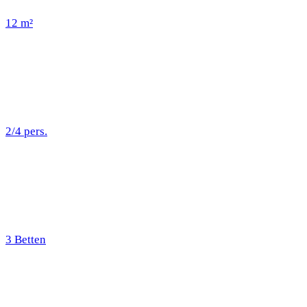
12 m²
2/4 pers.
3 Betten