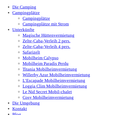
Die Camping
Campingplätze
Campingplätze
Campingplätze mit Strom
Unterkünfte
Magische Hüttenvermietung
Zelte-Caba-Verleih 2 pers.
Zelte-Caba-Verleih 4 pers.
Safarizelt
Mobilheim Calypso
Mobilheim Paradis Perdu
Titania Mobilheimvermietung
Willerby Azur Mobilheimvermietung
L’Escapade Mobilheimvermietung
Loggia Clim Mobilheimvermietung
Le Nid Secret Mobil-chalet
Cosy Mobilheimvermietung
Die Umgebung
Kontakt
Blog